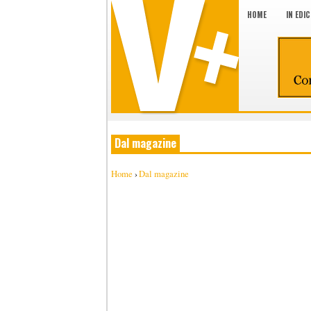
HOME
IN EDI
Dal magazine
Home
›
Dal magazine