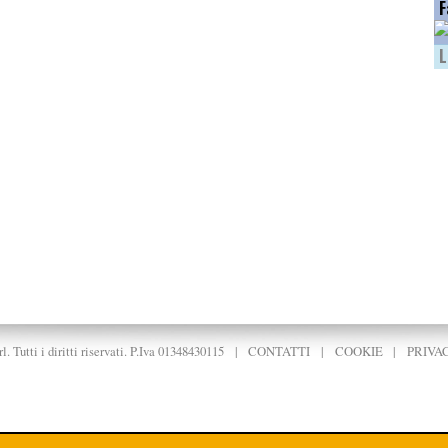
F
L
. Tutti i diritti riservati. P.Iva 01348430115
|
CONTATTI
|
COOKIE
|
PRIVA