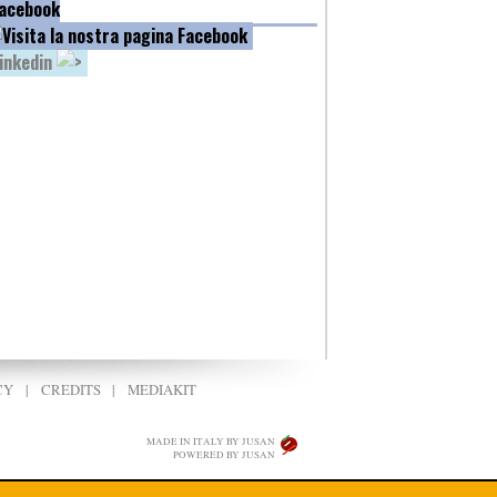
acebook
inkedin
CY
|
CREDITS
|
MEDIAKIT
MADE IN ITALY BY JUSAN
POWERED BY JUSAN