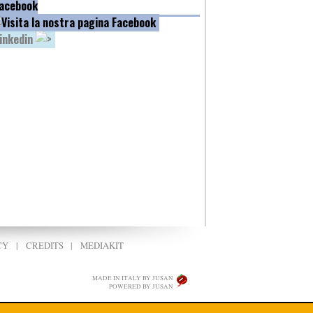
acebook
inkedin
CY
|
CREDITS
|
MEDIAKIT
MADE IN ITALY BY JUSAN
POWERED BY JUSAN