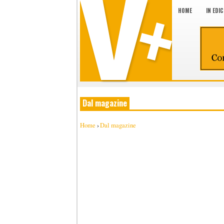
HOME
IN EDI
Dal magazine
Home
›
Dal magazine