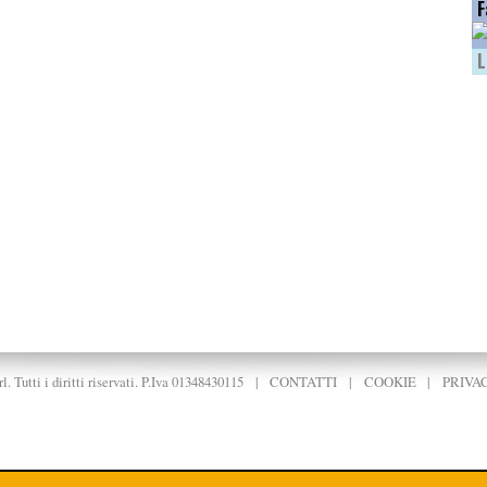
F
L
. Tutti i diritti riservati. P.Iva 01348430115
|
CONTATTI
|
COOKIE
|
PRIVA