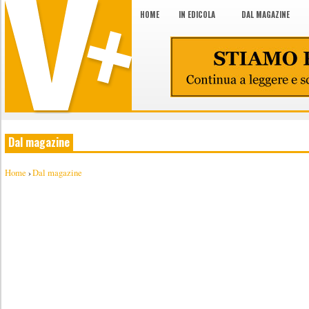
HOME
IN EDICOLA
DAL MAGAZINE
Dal magazine
Home
›
Dal magazine