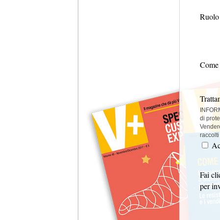
Ruolo 
Come 
Tratta
INFORM
di prot
Vendere 
raccolti
Ac
Fai cl
per in