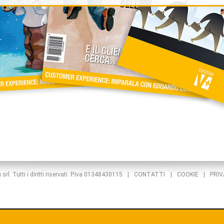
rl. Tutti i diritti riservati. P.Iva 01348430115
|
CONTATTI
|
COOKIE
|
PRI