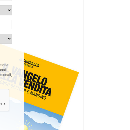
teria
onali
ersonali,