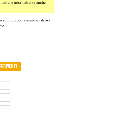
rmativi e informativi (e anche
emo solo quando avremo qualcosa
ro!
SCRIVERTI