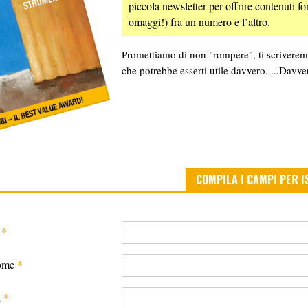
piccola newsletter per offrire contenuti fo
omaggi!) fra un numero e l’altro.
Promettiamo di non "rompere", ti scriver
che potrebbe esserti utile davvero. ...Davve
COMPILA I CAMPI PER I
*
*
ome
*
l